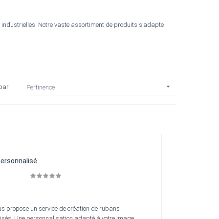
ndustrielles. Notre vaste assortiment de produits s’adapte

par :
Pertinence
ersonnalisé
s propose un service de création de rubans
isés. Une personnalisation adapté à votre image