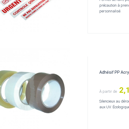
précaution à prend
personnalisé.
Adhésif PP Acry
2,
Prix
À partir de
Silencieux au déro
aux UV. Écologique