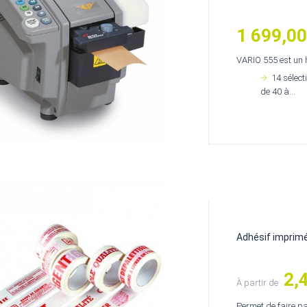
1 699,00
Prix
VARIO 555 est un h
14 sélect
de 40 à...
Adhésif imprimé
2,
Prix
À partir de
Permet de faire p