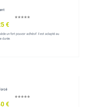
ant
25 €
ède un fort pouvoir adhésif. Il est adapté au
e durée.
forcé
40 €