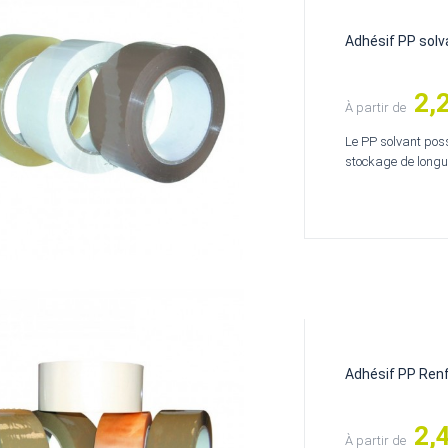
Adhésif PP solv
2,
Prix
À partir de
Le PP solvant poss
stockage de longu
Adhésif PP Ren
2,
Prix
À partir de