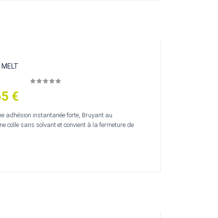
T MELT
65 €
ne adhésion instantanée forte, Bruyant au
ne colle sans solvant et convient à la fermeture de