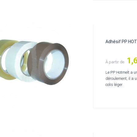
Adhésif PP HO
1,
Prix
À partir de
Le PP Hotmelt a u
déroulement, il a u
colis léger.