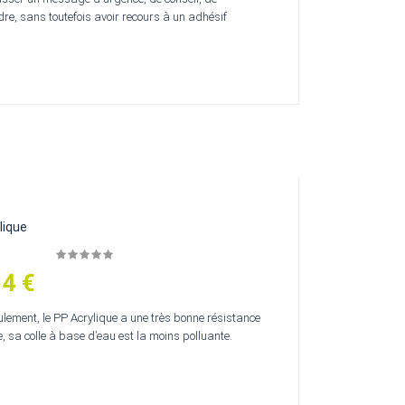
re, sans toutefois avoir recours à un adhésif
lique
14 €
ulement, le PP Acrylique a une très bonne résistance
, sa colle à base d’eau est la moins polluante.