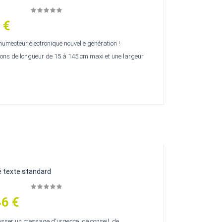
 €
umecteur électronique nouvelle génération !
ions de longueur de 15 à 145 cm maxi et une largeur
 texte standard
46 €
asser un message d'urgence, de conseil, de