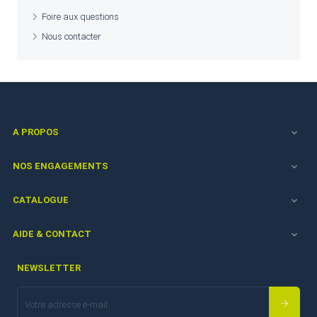
Foire aux questions
Nous contacter
A PROPOS

NOS ENGAGEMENTS

CATALOGUE

AIDE & CONTACT

NEWSLETTER