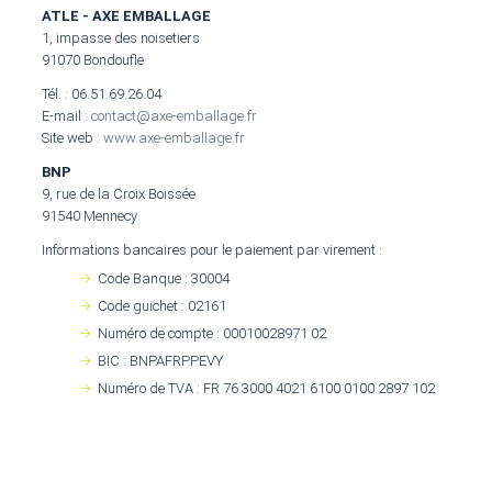
ATLE - AXE EMBALLAGE
1, impasse des noisetiers
91070 Bondoufle
Tél. : 06.51.69.26.04
E-mail :
contact@axe-emballage.fr
Site web :
www.axe-emballage.fr
BNP
9, rue de la Croix Boissée
91540 Mennecy
Informations bancaires pour le paiement par virement :
Code Banque : 30004
Code guichet : 02161
Numéro de compte : 00010028971 02
BIC : BNPAFRPPEVY
Numéro de TVA : FR 76 3000 4021 6100 0100 2897 102