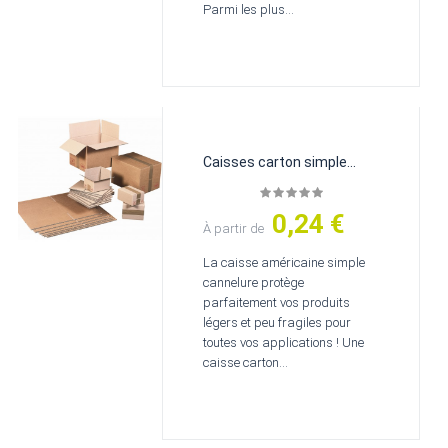
Parmi les plus...
Caisses carton simple...
0,24 €
Prix
À partir de
La caisse américaine simple
cannelure protège
parfaitement vos produits
légers et peu fragiles pour
toutes vos applications ! Une
caisse carton...