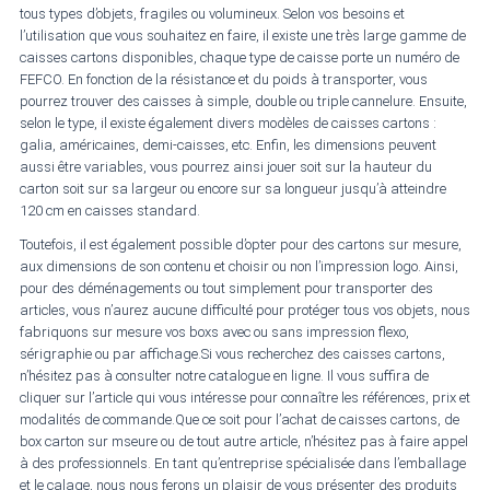
tous types d’objets, fragiles ou volumineux. Selon vos besoins et
l’utilisation que vous souhaitez en faire, il existe une très large gamme de
caisses cartons disponibles, chaque type de caisse porte un numéro de
FEFCO. En fonction de la résistance et du poids à transporter, vous
pourrez trouver des caisses à simple, double ou triple cannelure. Ensuite,
selon le type, il existe également divers modèles de caisses cartons :
galia, américaines, demi-caisses, etc. Enfin, les dimensions peuvent
aussi être variables, vous pourrez ainsi jouer soit sur la hauteur du
carton soit sur sa largeur ou encore sur sa longueur jusqu’à atteindre
120 cm en caisses standard.
Toutefois, il est également possible d’opter pour des cartons sur mesure,
aux dimensions de son contenu et choisir ou non l’impression logo. Ainsi,
pour des déménagements ou tout simplement pour transporter des
articles, vous n’aurez aucune difficulté pour protéger tous vos objets, nous
fabriquons sur mesure vos boxs avec ou sans impression flexo,
sérigraphie ou par affichage.Si vous recherchez des caisses cartons,
n’hésitez pas à consulter notre catalogue en ligne. Il vous suffira de
cliquer sur l’article qui vous intéresse pour connaître les références, prix et
modalités de commande.Que ce soit pour l’achat de caisses cartons, de
box carton sur mseure ou de tout autre article, n’hésitez pas à faire appel
à des professionnels. En tant qu’entreprise spécialisée dans l’emballage
et le calage, nous nous ferons un plaisir de vous présenter des produits