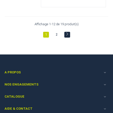
Affichage 1-12 de 19 produit(s)
1
2
A PROPOS

NOS ENGAGEMENTS

CATALOGUE

AIDE & CONTACT
