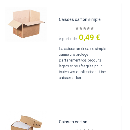
Caisses carton simple...
0,49 €
Prix
À partir de
La caisse américaine simple
cannelure protège
parfaitement vos produits
légers et peu fragiles pour
toutes vos applications ! Une
caisse carton...
Caisses carton
d'imprimeur...