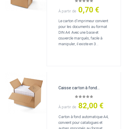
0,70 €
Prix
À partir de
Le carton d'imprimeur convient
pour les documents au format
DIN A4. Avec une base et
couvercle marqués, facile à
manipuler, il existe en 3...
Caisse carton à fond...
82,00 €
Prix
À partir de
Carton à fond automatique A4,
convient pour catalogues et
autres imprimés au format