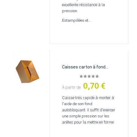
excellente résistance à la
pression.
Estampillées et...
Caisses carton à fond
auto...
0,70 €
Prix
À partir de
Caisse très rapide à monter à
l'aide de son fond
autobloquant. Il suffit d'exercer
une simple pression sur les
arêtes pour la mettre en forme.