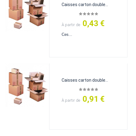
Caisses carton double...
0,43 €
Prix
À partir de
Ces...
Caisses carton double...
0,91 €
Prix
À partir de