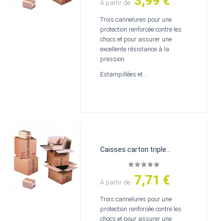
3,99 €
Prix
À partir de
Trois cannelures pour une
protection renforcée contre les
chocs et pour assurer une
excellente résistance à la
pression.
Estampillées et...
Caisses carton triple...
7,71 €
Prix
À partir de
Trois cannelures pour une
protection renforcée contre les
chocs et pour assurer une