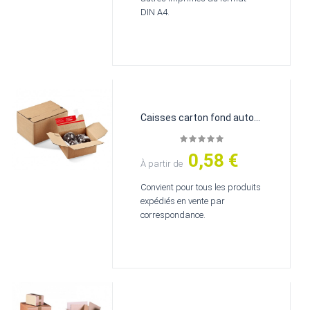
DIN A4.
Caisses carton fond auto...
0,58 €
Prix
À partir de
Convient pour tous les produits
expédiés en vente par
correspondance.