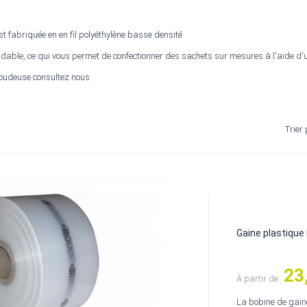
st fabriquée en en fil polyéthylène basse densité
able, ce qui vous permet de confectionner des sachets sur mesures à l'aide d'
oudeuse consultez nous
Trier 
Gaine plastique
23
Prix
À partir de
La bobine de gaine