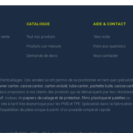
CATALOGUE
AIDE & CONTACT
 vente
Tout nos produits
1ère visite
Produits sur-mesure
Foire aux questions
Demande de devis
Nous contacter
emballages. Ces années lui ont permis de se positionner en tant que spécialis
ainer carton
,
caisse carton
,
carton ondulé
,
tube carton
,
pochette bulle
,
caisse car
 Nous proposons à nos clients des produits qui se démarquent par leur résistanc
if
, rouleau de
papiers de calage et de protection
,
films plastique et palettes
ou
l site à tarif très économique pour les PME et TPE. Spécialisé dans la fabrication
t l'expédition de pièce unique à partir d'un procédé simple et rapide.