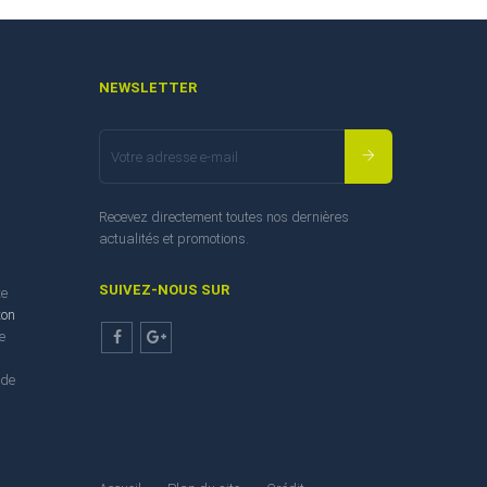
NEWSLETTER
Recevez directement toutes nos dernières
actualités et promotions.
SUIVEZ-NOUS SUR
te
ton
e
Facebook
Google+
 de