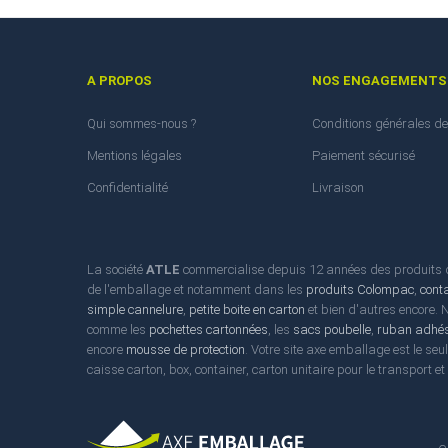
A PROPOS
NOS ENGAGEMENTS
Qui sommes-nous ?
Conditions générales de
Mentions légales
Paiement sécurisé
Confidentialité
Livraison
La société
ATLE
commercialise depuis 12 années des produits d'
de l'emballage et notamment dans les
produits Colompac
,
cont
simple cannelure
,
petite boite en carton
et bien d'autres encore.
comme les
pochettes cartonnées
, les
sacs poubelle
,
ruban adhés
encore
mousse de protection
. Votre site axe emballage est le seu
caisse carton, box, container, carton unitaire pour le transport e