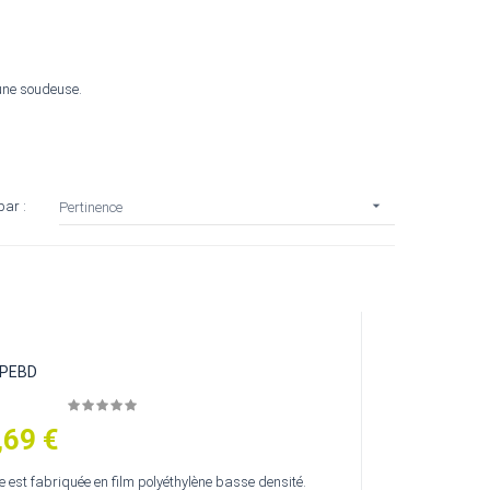
une soudeuse.

par :
Pertinence
 PEBD
,69 €
 est fabriquée en film polyéthylène basse densité.