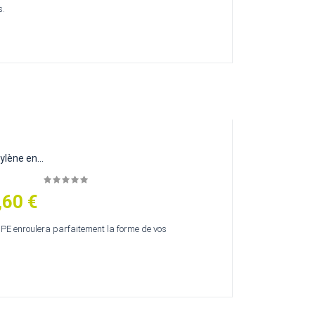
s.
lène en...
,60 €
 PE enroulera parfaitement la forme de vos