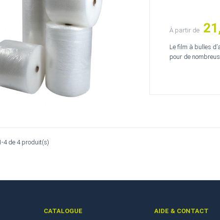
21
Prix
À partir de
Le film à bulles d
pour de nombreuse
1-4 de 4 produit(s)
CATALOGUE
AIDE & CONTACT