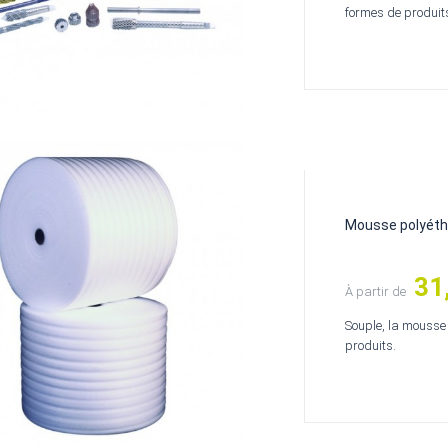
formes de produit
Mousse polyéthy
31
Prix
À partir de
Souple, la mousse
produits.