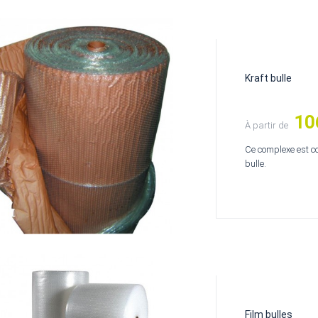
Kraft bulle
10
Prix
À partir de
Ce complexe est co
bulle.
Film bulles