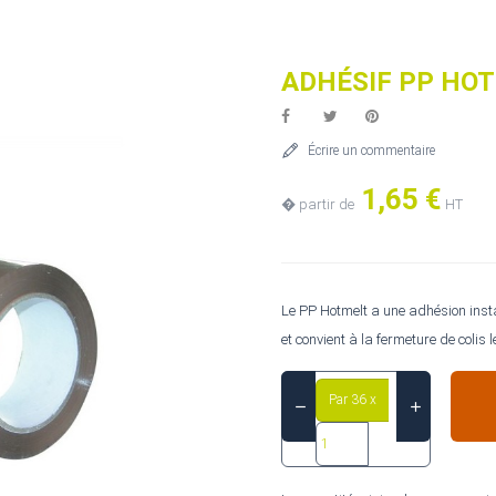
ADHÉSIF PP HOT
Écrire un commentaire
1,65 €
� partir de
HT
Le PP Hotmelt a une adhésion insta
et convient à la fermeture de colis l
Par 36 x