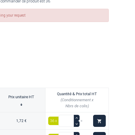
 commander ce produit est 36.
sing your request
Quantité & Prix total HT
Prix unitaire HT
(Conditionnement x
Nbrs de colis)

1,72 €
36 x
=