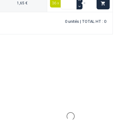

1,65 €
36 x
=
0 unités | TOTAL HT : 0