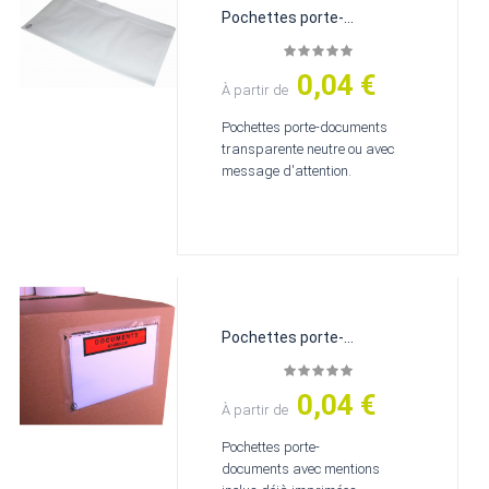
Pochettes porte-
documents...
0,04 €
Prix
À partir de
Pochettes porte-documents
transparente neutre ou avec
message d'attention.
Pochettes porte-
documents...
0,04 €
Prix
À partir de
Pochettes porte-
documents avec mentions