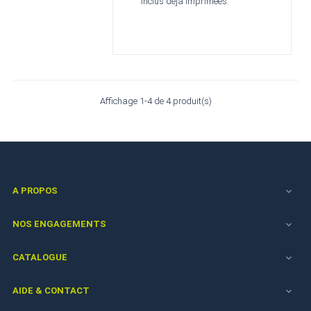
inclus déjà imprimées.
Affichage 1-4 de 4 produit(s)
A PROPOS

NOS ENGAGEMENTS

CATALOGUE

AIDE & CONTACT
