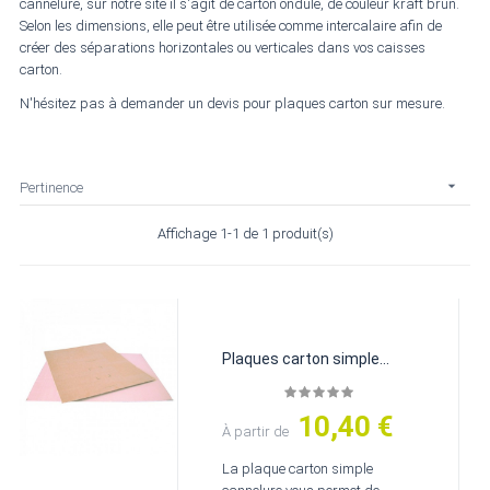
cannelure, sur notre site il s'agit de carton ondulé, de couleur kraft brun.
Selon les dimensions, elle peut être utilisée comme intercalaire afin de
créer des séparations horizontales ou verticales dans vos caisses
carton.
N'hésitez pas à demander un devis pour plaques carton sur mesure.

Pertinence
Affichage 1-1 de 1 produit(s)
Plaques carton simple...
10,40 €
Prix
À partir de
La plaque carton simple