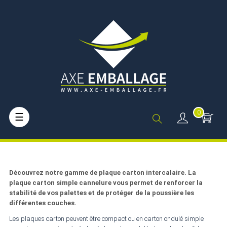
0
Basculer
☰
la
navigation
Découvrez notre gamme de plaque carton intercalaire. La
plaque carton simple cannelure vous permet de renforcer la
stabilité de vos palettes et de protéger de la poussière les
différentes couches.
Les plaques carton peuvent être compact ou en carton ondulé simple