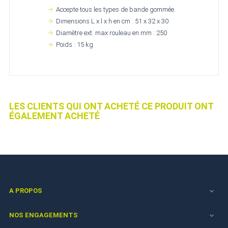
Accepte tous les types de bande gommée.
Dimensions L x l x h en cm : 51 x 32 x 30
Diamètre ext. max rouleau en mm : 250
Poids : 15 kg
LES CLIENTS QUI ONT ACHETÉ CE PRODUIT ONT
ÉGALEMENT ACHETÉ
A PROPOS

NOS ENGAGEMENTS
