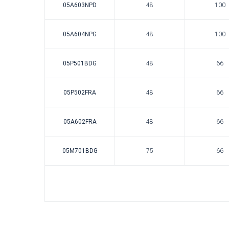
05A603NPD
48
100
05A604NPG
48
100
05P501BDG
48
66
05P502FRA
48
66
05A602FRA
48
66
05M701BDG
75
66