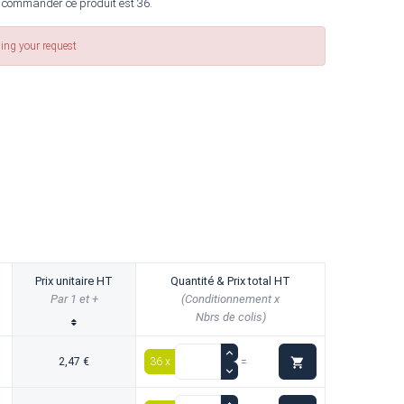
 commander ce produit est 36.
sing your request
Prix unitaire HT
Quantité & Prix total HT
Par 1 et +
(Conditionnement x
Nbrs de colis)

2,47 €
36 x
=