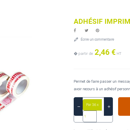
ADHÉSIF IMPRI
Écrire un commentaire
2,46 €
� partir de
HT
Permet de faire passer un message
avoir recours à un adhésif personn
Par 36 x