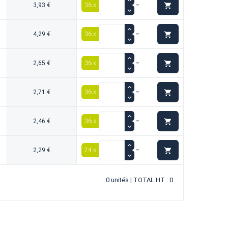

3,93 €
36 x
=

4,29 €
36 x
=

2,65 €
36 x
=

2,71 €
36 x
=

2,46 €
36 x
=

2,29 €
24 x
=
0 unités | TOTAL HT : 0