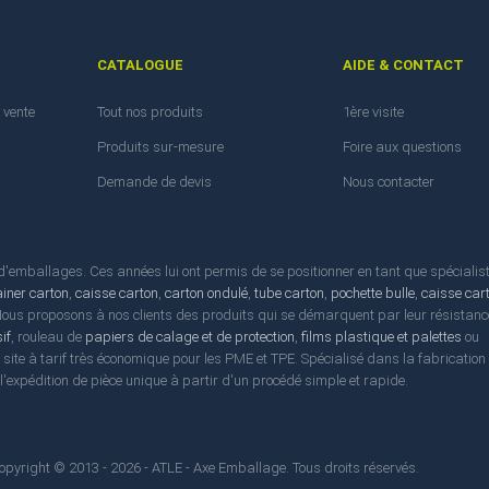
CATALOGUE
AIDE & CONTACT
 vente
Tout nos produits
1ère visite
Produits sur-mesure
Foire aux questions
Demande de devis
Nous contacter
emballages. Ces années lui ont permis de se positionner en tant que spécialis
ainer carton
,
caisse carton
,
carton ondulé
,
tube carton
,
pochette bulle
,
caisse car
 Nous proposons à nos clients des produits qui se démarquent par leur résistanc
if
, rouleau de
papiers de calage et de protection
,
films plastique et palettes
ou
l site à tarif très économique pour les PME et TPE. Spécialisé dans la fabrication
t l'expédition de pièce unique à partir d'un procédé simple et rapide.
opyright © 2013 - 2026 - ATLE - Axe Emballage. Tous droits réservés.