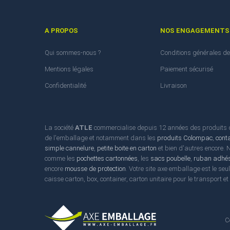
A PROPOS
NOS ENGAGEMENTS
Qui sommes-nous ?
Conditions générales de
Mentions légales
Paiement sécurisé
Confidentialité
Livraison
La société
ATLE
commercialise depuis 12 années des produits d'
de l'emballage et notamment dans les
produits Colompac
,
cont
simple cannelure
,
petite boite en carton
et bien d'autres encore.
comme les
pochettes cartonnées
, les
sacs poubelle
,
ruban adhés
encore
mousse de protection
. Votre site axe emballage est le seu
caisse carton, box, container, carton unitaire pour le transport e
C