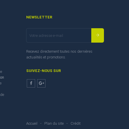
NEWSLETTER
Recevez directement toutes nos dernières
actualités et promotions.
SUIVEZ-NOUS SUR
te
ton
e
Facebook
Google+
 de
Accueil
-
Plan du site
-
Crédit