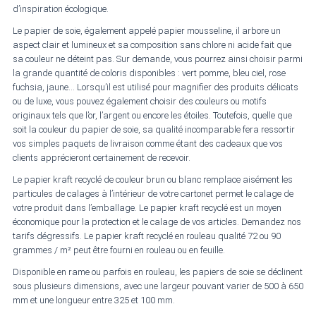
d’inspiration écologique.
Le papier de soie, également appelé papier mousseline, il arbore un
aspect clair et lumineux et sa composition sans chlore ni acide fait que
sa couleur ne déteint pas. Sur demande, vous pourrez ainsi choisir parmi
la grande quantité de coloris disponibles : vert pomme, bleu ciel, rose
fuchsia, jaune… Lorsqu’il est utilisé pour magnifier des produits délicats
ou de luxe, vous pouvez également choisir des couleurs ou motifs
originaux tels que l’or, l’argent ou encore les étoiles. Toutefois, quelle que
soit la couleur du papier de soie, sa qualité incomparable fera ressortir
vos simples paquets de livraison comme étant des cadeaux que vos
clients apprécieront certainement de recevoir.
Le papier kraft recyclé de couleur brun ou blanc remplace aisément les
particules de calages à l’intérieur de votre cartonet permet le calage de
votre produit dans l’emballage. Le papier kraft recyclé est un moyen
économique pour la protection et le calage de vos articles. Demandez nos
tarifs dégressifs. Le papier kraft recyclé en rouleau qualité 72 ou 90
grammes / m² peut être fourni en rouleau ou en feuille.
Disponible en rame ou parfois en rouleau, les papiers de soie se déclinent
sous plusieurs dimensions, avec une largeur pouvant varier de 500 à 650
mm et une longueur entre 325 et 100 mm.