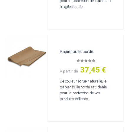
pour la protection des produits
fragiles ou de...
Papier bulle corde
37,45 €
Prix
À partir de
De couleur écrue naturelle, le
papier bulle corde est idéale
pour la protection de vos
produits délicats.