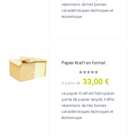
néanmoins de très bonnes
caractéristiques techniques et
économique.
Papier Kraft en format
33,00 €
Prix
À partir de
Le papier Kraft est fabriqué en
partie de papier recyclé, Il offre
néanmoins de très bonnes
caractéristiques techniques et
économique.