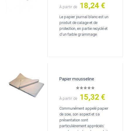
18,24 €
Prix
À partir de
Le papier journal blanc est un
produit de calage et de
protection, en partie recyclé et
d'un faible grammage.
Papier mousseline
15,32 €
Prix
À partir de
Communément appelé papier
de soie, son aspect et sa
présentation sont
particulièrement appréciés