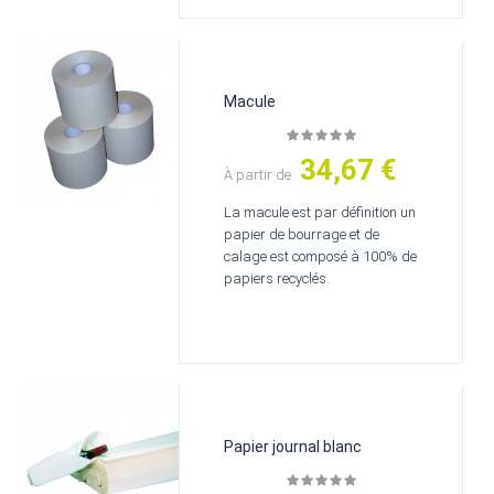
Macule
34,67 €
Prix
À partir de
La macule est par définition un
papier de bourrage et de
calage est composé à 100% de
papiers recyclés.
Papier journal blanc