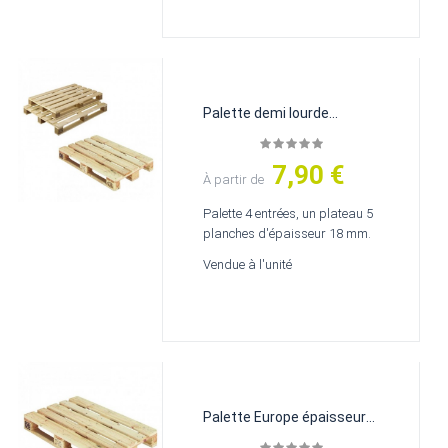
Palette demi lourde...
7,90 €
Prix
À partir de
Palette 4 entrées, un plateau 5
planches d'épaisseur 18 mm.
Vendue à l'unité
Palette Europe épaisseur
22 mm