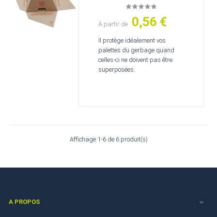
0,56 €
Prix
À partir de
Il protège idéalement vos
palettes du gerbage quand
celles-ci ne doivent pas être
superposées.
Affichage 1-6 de 6 produit(s)
A PROPOS
