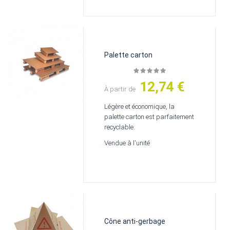
Palette carton
12,74 €
Prix
À partir de
Légère et économique, la
palette carton est parfaitement
recyclable.
Vendue à l'unité
Cône anti-gerbage