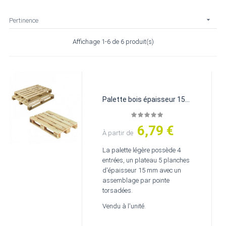

Pertinence
Affichage 1-6 de 6 produit(s)
Palette bois épaisseur 15
mm
6,79 €
Prix
À partir de
La palette légère possède 4
entrées, un plateau 5 planches
d'épaisseur 15 mm avec un
assemblage par pointe
torsadées.
Vendu à l'unité.