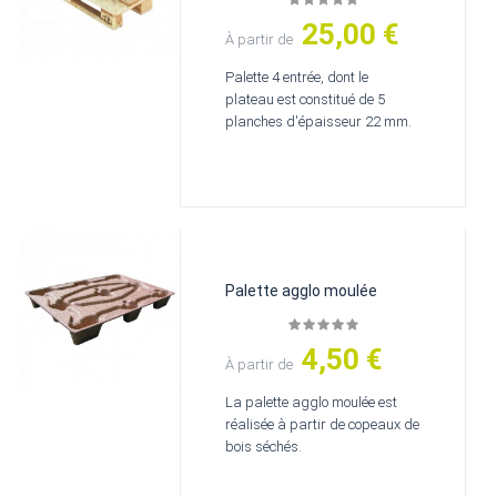
25,00 €
Prix
À partir de
Palette 4 entrée, dont le
plateau est constitué de 5
planches d'épaisseur 22 mm.
Palette agglo moulée
4,50 €
Prix
À partir de
La palette agglo moulée est
réalisée à partir de copeaux de
bois séchés.