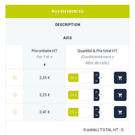
NOS REFERENCES
DESCRIPTION
AVIS
Prix unitaire HT
Quantité & Prix total HT
Par 1 et +
(Conditionnement x
Nbrs de colis)

2,25 €
36 x
=

2,25 €
36 x
=

3,47 €
25 x
=
0 unités | TOTAL HT : 0