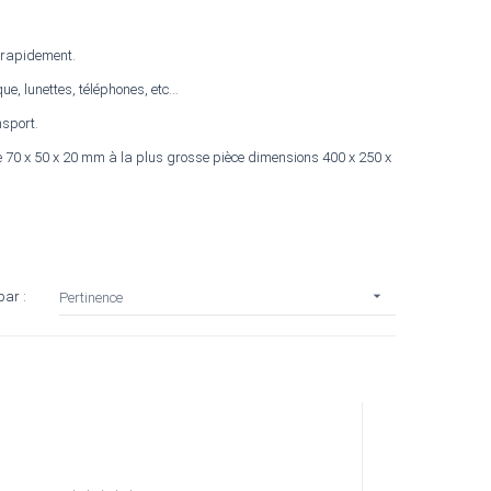
i rapidement.
e, lunettes, téléphones, etc...
nsport.
 70 x 50 x 20 mm à la plus grosse pièce dimensions 400 x 250 x

par :
Pertinence