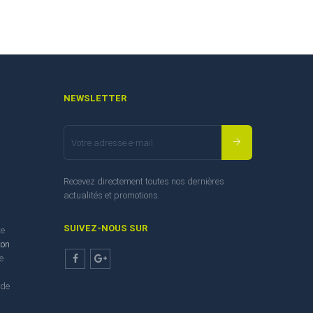
NEWSLETTER
Recevez directement toutes nos dernières
actualités et promotions.
SUIVEZ-NOUS SUR
te
ton
e
Facebook
Google+
 de