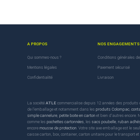
A PROPOS
NOS ENGAGEMENTS
Qui sommes-nous ?
Conditions générales de
Mentions légales
Paiement sécurisé
Confidentialité
Livraison
La société
ATLE
commercialise depuis 12 années des produits d'
de l'emballage et notamment dans les
produits Colompac
,
cont
simple cannelure
,
petite boite en carton
et bien d'autres encore.
comme les
pochettes cartonnées
, les
sacs poubelle
,
ruban adhés
encore
mousse de protection
. Votre site axe emballage est le seu
caisse carton, box, container, carton unitaire pour le transport e