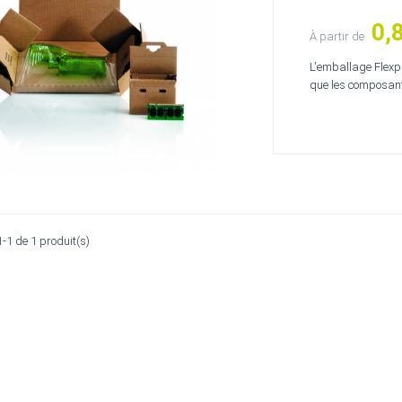
0,
Prix
À partir de
L'emballage Flexpac
que les composants
1-1 de 1 produit(s)