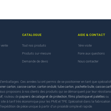
CATALOGUE
AIDE & CONTACT
 vente
Tout nos produits
1ère visite
Produits sur-mesure
Foire aux questions
Demande de devis
Nous contacter
emballages. Ces années lui ont permis de se positionner en tant que spécialis
ainer carton
,
caisse carton
,
carton ondulé
,
tube carton
,
pochette bulle
,
caisse car
 Nous proposons à nos clients des produits qui se démarquent par leur résistanc
if
, rouleau de
papiers de calage et de protection
,
films plastique et palettes
ou
l site à tarif très économique pour les PME et TPE. Spécialisé dans la fabrication
t l'expédition de pièce unique à partir d'un procédé simple et rapide.