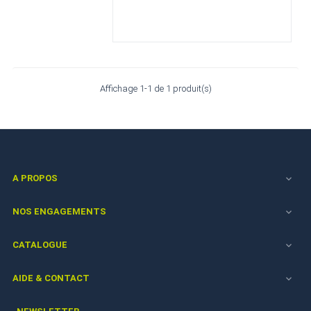
Affichage 1-1 de 1 produit(s)
A PROPOS

NOS ENGAGEMENTS

CATALOGUE

AIDE & CONTACT
