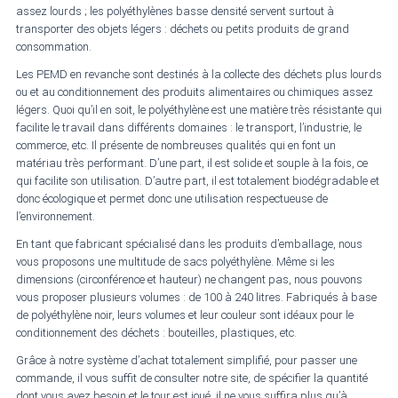
assez lourds ; les polyéthylènes basse densité servent surtout à
transporter des objets légers : déchets ou petits produits de grand
consommation.
Les PEMD en revanche sont destinés à la collecte des déchets plus lourds
ou et au conditionnement des produits alimentaires ou chimiques assez
légers. Quoi qu’il en soit, le polyéthylène est une matière très résistante qui
facilite le travail dans différents domaines : le transport, l’industrie, le
commerce, etc. Il présente de nombreuses qualités qui en font un
matériau très performant. D’une part, il est solide et souple à la fois, ce
qui facilite son utilisation. D’autre part, il est totalement biodégradable et
donc écologique et permet donc une utilisation respectueuse de
l’environnement.
En tant que fabricant spécialisé dans les produits d’emballage, nous
vous proposons une multitude de sacs polyéthylène. Même si les
dimensions (circonférence et hauteur) ne changent pas, nous pouvons
vous proposer plusieurs volumes : de 100 à 240 litres. Fabriqués à base
de polyéthylène noir, leurs volumes et leur couleur sont idéaux pour le
conditionnement des déchets : bouteilles, plastiques, etc.
Grâce à notre système d’achat totalement simplifié, pour passer une
commande, il vous suffit de consulter notre site, de spécifier la quantité
dont vous avez besoin et le tour est joué, il ne vous suffira plus qu’à