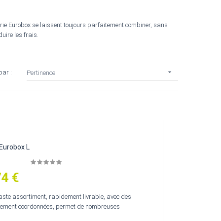
rie Eurobox se laissent toujours parfaitement combiner, sans
uire les frais.

par :
Pertinence
Eurobox L
74 €
vaste assortiment, rapidement livrable, avec des
uement coordonnées, permet de nombreuses