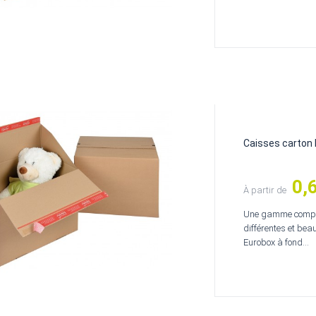
Caisses carton
0,
Prix
À partir de
Une gamme complè
différentes et be
Eurobox à fond...