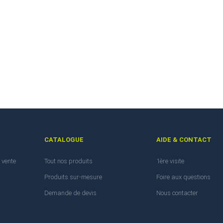
CATALOGUE
AIDE & CONTACT
 vente
Tout nos produits
1ère visite
Produits sur-mesure
Foire aux questions
Demande de devis
Nous contacter