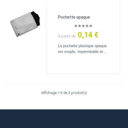
Pochette opaque
0,14 €
Prix
À partir de
La pochette plastique opaque
est souple, imperméable et...
Affichage 1-3 de 3 produit(s)