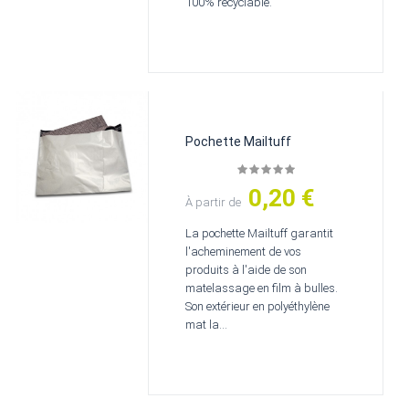
100% recyclable.
Pochette Mailtuff
0,20 €
Prix
À partir de
La pochette Mailtuff garantit
l'acheminement de vos
produits à l'aide de son
matelassage en film à bulles.
Son extérieur en polyéthylène
mat la...