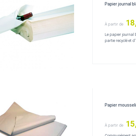
Papier journal b
18
Prix
À partir de
Le papier journal 
partie recyclé et 
Papier moussel
15
Prix
À partir de
Communément appel