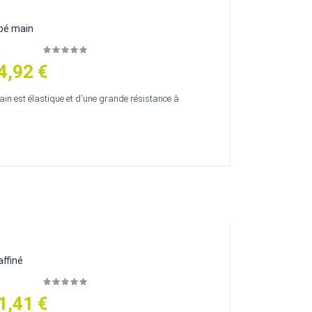
êpé main
4,92 €
in est élastique et d'une grande résistance à
affiné
1,41 €