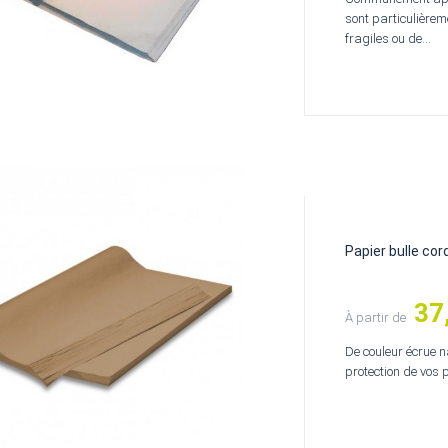
sont particulièrem
fragiles ou de...
Papier bulle cor
37
Prix
À partir de
De couleur écrue na
protection de vos p