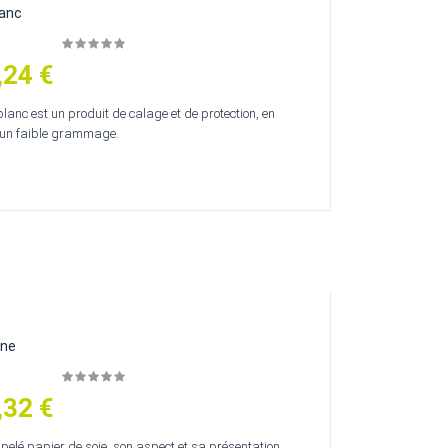
lanc
,24 €
blanc est un produit de calage et de protection, en
d'un faible grammage.
ine
,32 €
é papier de soie, son aspect et sa présentation