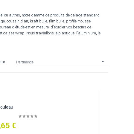
riel ou autres, notre gamme de produits de calage standard,
 coussin d'air, kraft bulle, film bulle, profilé mousse,
 bureau d'étude est en mesure d'étudier vos besoins de
t caisse wrap. Nous travaillons le plastique, l'aluminium, le

par :
Pertinence
rouleau
,65 €