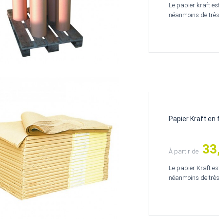
Le papier kraft est
néanmoins de très
Papier Kraft en
33
Prix
À partir de
Le papier Kraft est
néanmoins de très