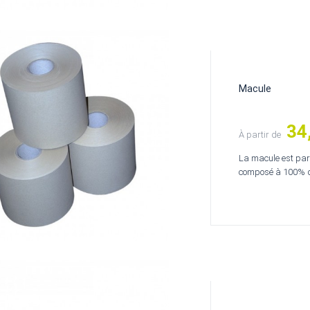
Macule
34
Prix
À partir de
La macule est par 
composé à 100% de