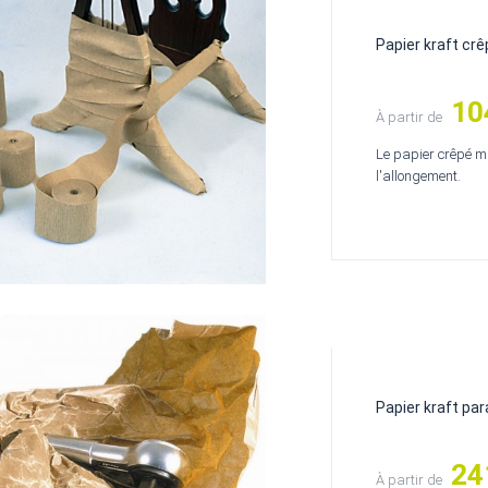
Papier kraft cr
10
Prix
À partir de
Le papier crêpé ma
l'allongement.
Papier kraft par
24
Prix
À partir de