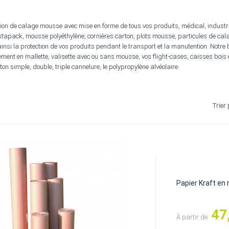
ion de calage mousse avec mise en forme de tous vos produits, médical, indust
apack, mousse polyéthylène, cornières carton, plots mousse, particules de calage,
insi la protection de vos produits pendant le transport et la manutention. Notre
ment en mallette, valisette avec ou sans mousse, vos flight-cases, caisses bois e
rton simple, double, triple cannelure, le polypropylène alvéolaire.
Trier 
Papier Kraft en 
47
Prix
À partir de