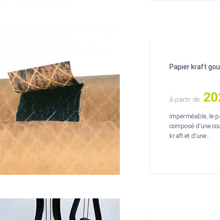
Papier kraft go
20
Prix
À partir de
Imperméable, le p
composé d'une couc
kraft et d'une...