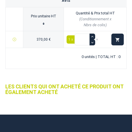
AVIS
Quantité & Prix total HT
Prix unitaire HT
(Conditionnement x
Nbrs de colis)

370,00 €
1 x
=
0 unités | TOTAL HT : 0
LES CLIENTS QUI ONT ACHETÉ CE PRODUIT ONT
ÉGALEMENT ACHETÉ