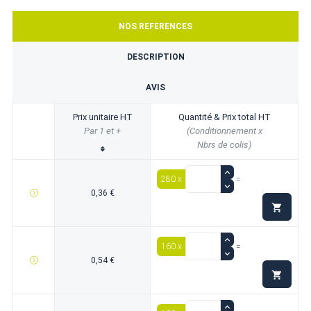
NOS REFERENCES
DESCRIPTION
AVIS
Prix unitaire HT
Quantité & Prix total HT
Par 1 et +
(Conditionnement x
Nbrs de colis)
280 x
=
0,36 €

160 x
=
0,54 €
