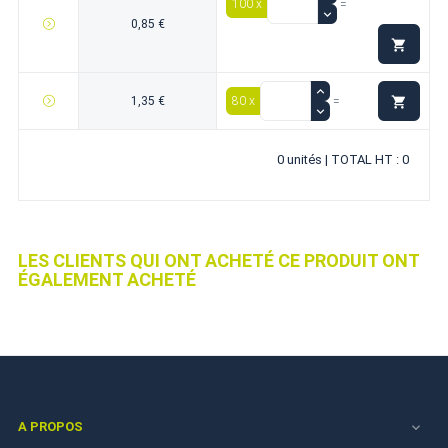
100 x
=
0,85 €


1,35 €
80 x
=
0 unités | TOTAL HT : 0
LES CLIENTS QUI ONT ACHETÉ CE PRODUIT ONT
ÉGALEMENT ACHETÉ
A PROPOS
