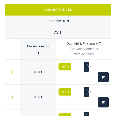
NOS REFERENCES
DESCRIPTION
AVIS
Quantité & Prix total HT
Prix unitaire HT
(Conditionnement x
Nbrs de colis)
1000 x
=
0,25 €

1000 x
=
0,35 €
