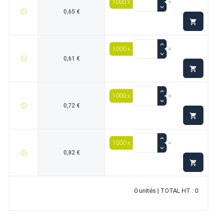
1000 x
=
0,65 €

1000 x
=
0,61 €

1000 x
=
0,72 €

1000 x
=
0,82 €

0 unités | TOTAL HT : 0