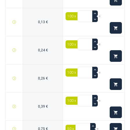
100 x
=
0,13 €

100 x
=
0,24 €

100 x
=
0,26 €

100 x
=
0,39 €


0,75 €
50 x
=