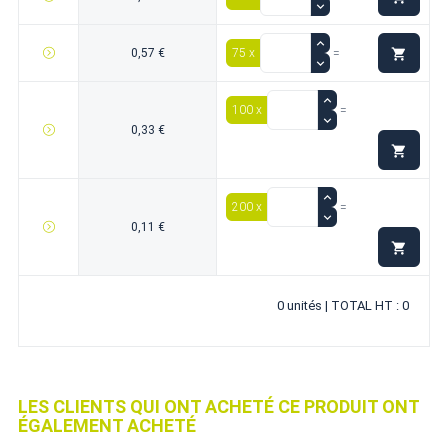

0,57 €
75 x
=
100 x
=
0,33 €

200 x
=
0,11 €

0 unités | TOTAL HT : 0
LES CLIENTS QUI ONT ACHETÉ CE PRODUIT ONT
ÉGALEMENT ACHETÉ