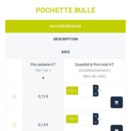
POCHETTE BULLE
NOS REFERENCES
DESCRIPTION
AVIS
Prix unitaire HT
Quantité & Prix total HT
Par 1 et +
(Conditionnement x
Nbrs de colis)
200 x
=
0,13 €

100 x
=
0,14 €
