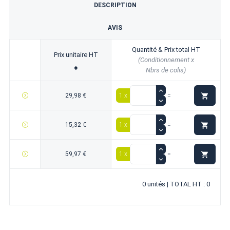
DESCRIPTION
AVIS
Quantité & Prix total HT
Prix unitaire HT
(Conditionnement x
Nbrs de colis)

29,98 €
1 x
=

15,32 €
1 x
=

59,97 €
1 x
=
0 unités | TOTAL HT : 0