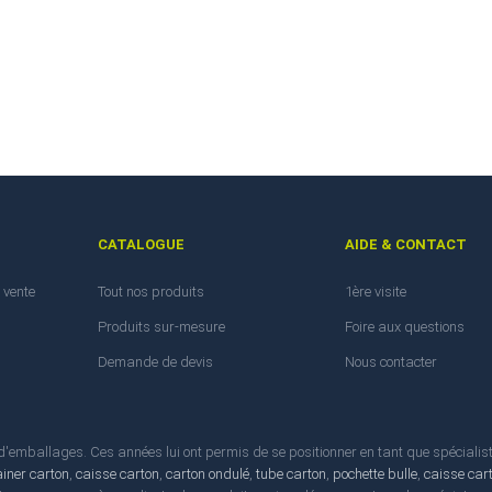
CATALOGUE
AIDE & CONTACT
 vente
Tout nos produits
1ère visite
Produits sur-mesure
Foire aux questions
Demande de devis
Nous contacter
emballages. Ces années lui ont permis de se positionner en tant que spécialis
ainer carton
,
caisse carton
,
carton ondulé
,
tube carton
,
pochette bulle
,
caisse car