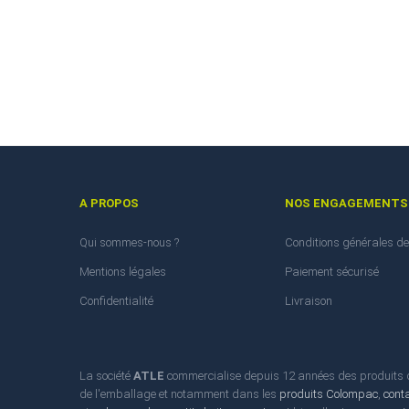
A PROPOS
NOS ENGAGEMENTS
Qui sommes-nous ?
Conditions générales de
Mentions légales
Paiement sécurisé
Confidentialité
Livraison
La société
ATLE
commercialise depuis 12 années des produits d'
de l'emballage et notamment dans les
produits Colompac
,
cont