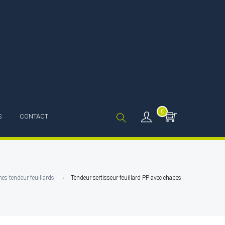
0
S
CONTACT
es tendeur feuillards
Tendeur sertisseur feuillard PP avec chapes