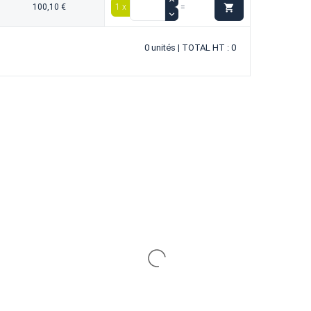

100,10 €
1 x
=
0 unités | TOTAL HT : 0