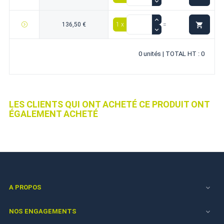

136,50 €
1 x
=
0 unités | TOTAL HT : 0
LES CLIENTS QUI ONT ACHETÉ CE PRODUIT ONT
ÉGALEMENT ACHETÉ
A PROPOS

NOS ENGAGEMENTS
