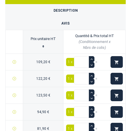
DESCRIPTION
AVIS
Quantité & Prix total HT
Prix unitaire HT
(Conditionnement x
Nbrs de colis)

109,20 €
1 x
=

122,20 €
1 x
=

123,50 €
1 x
=

94,90 €
1 x
=

81,90 €
1 x
=