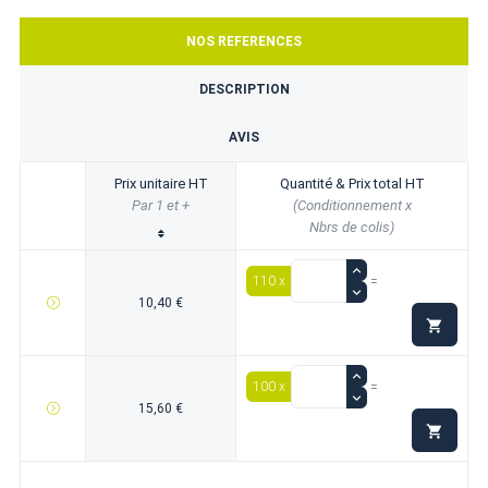
NOS REFERENCES
DESCRIPTION
AVIS
Prix unitaire HT
Quantité & Prix total HT
Par 1 et +
(Conditionnement x
Nbrs de colis)
110 x
=
10,40 €

100 x
=
15,60 €
