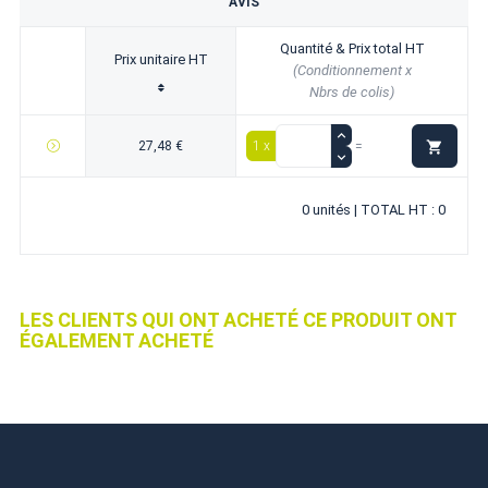
AVIS
Quantité & Prix total HT
Prix unitaire HT
(Conditionnement x
Nbrs de colis)

27,48 €
1 x
=
0 unités | TOTAL HT : 0
LES CLIENTS QUI ONT ACHETÉ CE PRODUIT ONT
ÉGALEMENT ACHETÉ