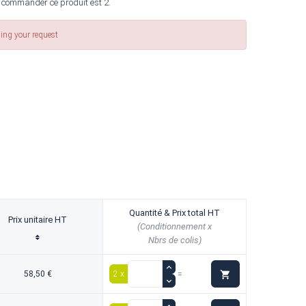
 commander ce produit est 2.
sing your request
Quantité & Prix total HT
Prix unitaire HT
(Conditionnement x
Nbrs de colis)

58,50 €
2 x
=