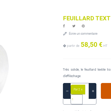
FEUILLARD TEXT
Écrire un commentaire
58,50 €
� partir de
HT
Très solide, le feuillard textile
d’effilochage.
Par 2 x