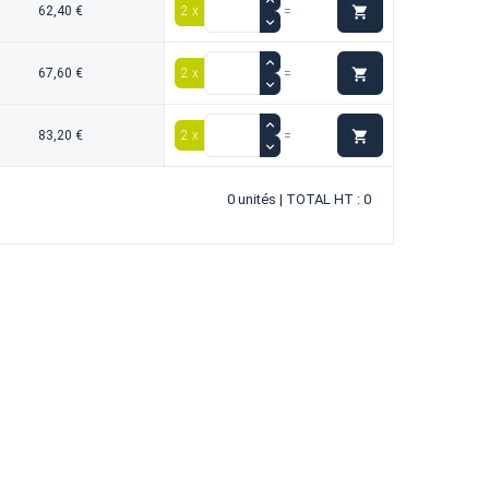

62,40 €
2 x
=

67,60 €
2 x
=

83,20 €
2 x
=
0 unités | TOTAL HT : 0