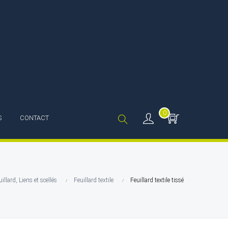
0
S
CONTACT
illard, Liens et scellés
Feuillard textile
Feuillard textile tissé