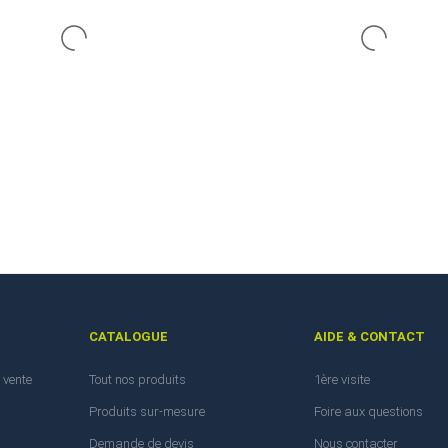
CATALOGUE
AIDE & CONTACT
 vente
Tout nos produits
1ère visite
Produits sur-mesure
Foire aux questions
Demande de devis
Nous contacter