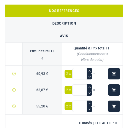
NOS REFERENCES
DESCRIPTION
AVIS
Quantité & Prix total HT
Prix unitaire HT
(Conditionnement x
Nbrs de colis)

60,93 €
2 x
=

63,87 €
2 x
=

55,20 €
2 x
=
0 unités | TOTAL HT : 0