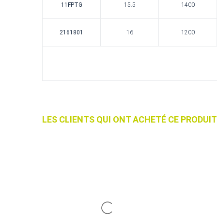
11FPTG
15.5
1400
2161801
16
1200
LES CLIENTS QUI ONT ACHETÉ CE PRODU