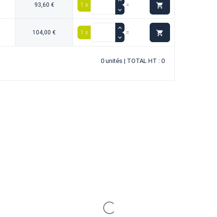

93,60 €
1 x
=

104,00 €
1 x
=
0 unités | TOTAL HT : 0