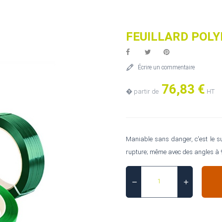
FEUILLARD POL
Écrire un commentaire
76,83 €
� partir de
HT
Maniable sans danger, c'est le su
rupture; même avec des angles à 