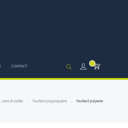
0
S
CONTACT
, Liens et scellés
Feuillard polypropylène
Feuillard polyester