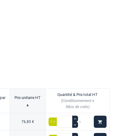
Quantité & Prix total HT
par
Prix unitaire HT
(Conditionnement x
Nbrs de colis)

76,83 €
1 x
=