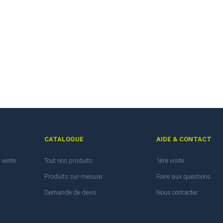
CATALOGUE
AIDE & CONTACT
 vente
Tout nos produits
1ère visite
Produits sur-mesure
Foire aux questions
Demande de devis
Nous contacter