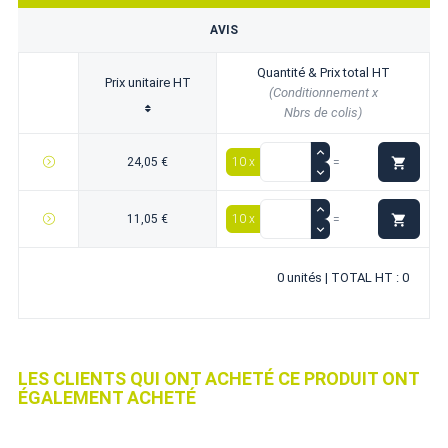
AVIS
Quantité & Prix total HT
Prix unitaire HT
(Conditionnement x
Nbrs de colis)

24,05 €
10 x
=

11,05 €
10 x
=
0 unités | TOTAL HT : 0
LES CLIENTS QUI ONT ACHETÉ CE PRODUIT ONT
ÉGALEMENT ACHETÉ