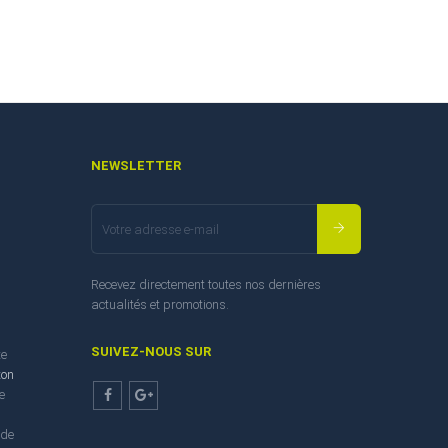
NEWSLETTER
Recevez directement toutes nos dernières
actualités et promotions.
SUIVEZ-NOUS SUR
te
ton
e
Facebook
Google+
 de