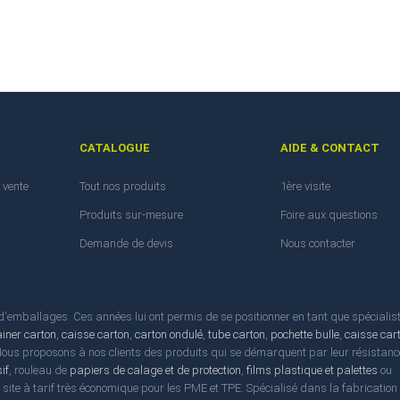
CATALOGUE
AIDE & CONTACT
 vente
Tout nos produits
1ère visite
Produits sur-mesure
Foire aux questions
Demande de devis
Nous contacter
emballages. Ces années lui ont permis de se positionner en tant que spécialis
ainer carton
,
caisse carton
,
carton ondulé
,
tube carton
,
pochette bulle
,
caisse car
 Nous proposons à nos clients des produits qui se démarquent par leur résistanc
if
, rouleau de
papiers de calage et de protection
,
films plastique et palettes
ou
l site à tarif très économique pour les PME et TPE. Spécialisé dans la fabrication