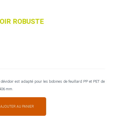
DOIR ROBUSTE
e dévidoir est adapté pour les bobines de feuillard PP et PET de
 406 mm.
AJOUTER AU PANIER