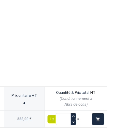
Quantité & Prix total HT
Prix unitaire HT
(Conditionnement x
Nbrs de colis)

338,00 €
1 x
=