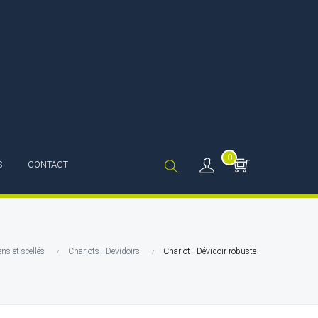
0
S
CONTACT
ens et scellés
Chariots - Dévidoirs
Chariot - Dévidoir robuste