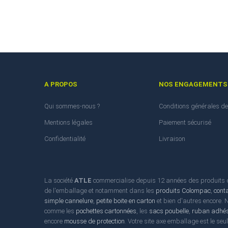
A PROPOS
NOS ENGAGEMENTS
Qui sommes-nous ?
Conditions générales de
Mentions légales
Paiement sécurisé
Confidentialité
Livraison
La société
ATLE
commercialise depuis 12 années des produits d'
de l'emballage et notamment dans les
produits Colompac
,
cont
simple cannelure
,
petite boite en carton
et bien d'autres encore.
comme les
pochettes cartonnées
, les
sacs poubelle
,
ruban adhés
encore
mousse de protection
. Votre site axe emballage est le seu