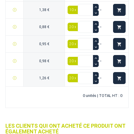

1,38 €
10 x
=

0,88 €
20 x
=

0,95 €
20 x
=

0,98 €
20 x
=

1,26 €
20 x
=
0 unités | TOTAL HT : 0
LES CLIENTS QUI ONT ACHETÉ CE PRODUIT ONT
ÉGALEMENT ACHETÉ