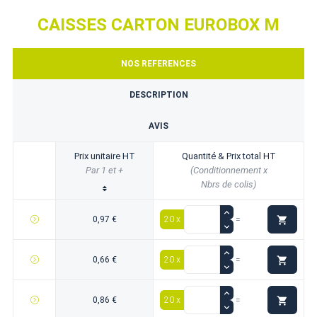
CAISSES CARTON EUROBOX M
NOS REFERENCES
DESCRIPTION
AVIS
Prix unitaire HT
Quantité & Prix total HT
Par 1 et +
(Conditionnement x
Nbrs de colis)

0,97 €
20 x
=

0,66 €
20 x
=

0,86 €
20 x
=