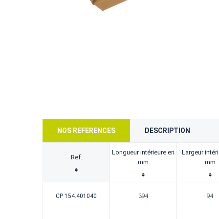
NOS REFERENCES
DESCRIPTION
Longueur intérieure en
Largeur intér
Ref.
mm
mm
CP 154.401040
394
94