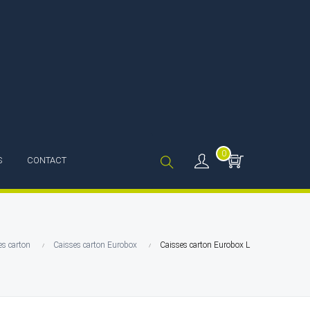
0
S
CONTACT
es carton
Caisses carton Eurobox
Caisses carton Eurobox L