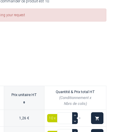
 commander ce produit est 10.
sing your request
Quantité & Prix total HT
Prix unitaire HT
(Conditionnement x
Nbrs de colis)

1,26 €
10 x
=