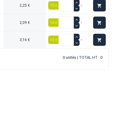

2,25 €
10 x
=

2,09 €
10 x
=

3,16 €
10 x
=
0 unités | TOTAL HT : 0