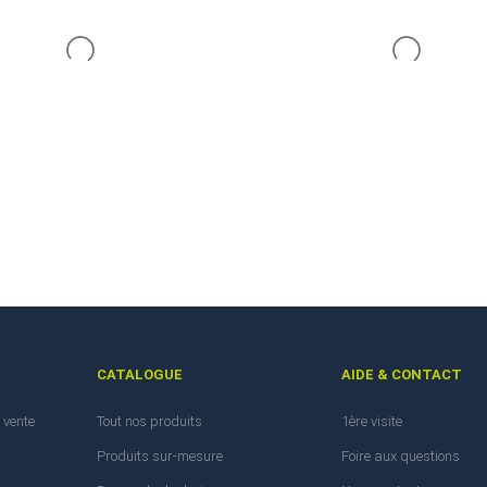
CATALOGUE
AIDE & CONTACT
 vente
Tout nos produits
1ère visite
Produits sur-mesure
Foire aux questions