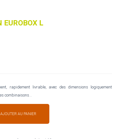
N EUROBOX L
ment, rapidement livrable, avec des dimensions logiquement
s combinaisons...
AJOUTER AU PANIER