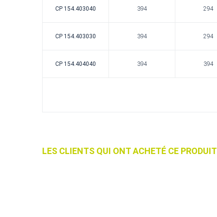
CP 154.403040
394
294
CP 154.403030
394
294
CP 154.404040
394
394
LES CLIENTS QUI ONT ACHETÉ CE PRODU