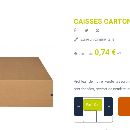
CAISSES CARTO
Écrire un commentaire
0,74 €
� partir de
HT
Profitez de notre vaste assorti
coordonnées, permet de nombreuse
Par 10 x