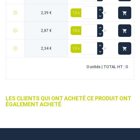

2,39 €
10 x
=

2,87 €
10 x
=

2,34 €
10 x
=
0 unités | TOTAL HT : 0
LES CLIENTS QUI ONT ACHETÉ CE PRODUIT ONT
ÉGALEMENT ACHETÉ