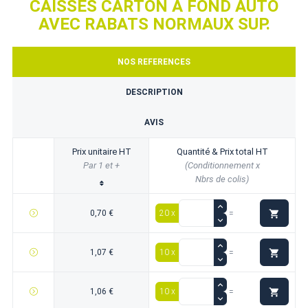
CAISSES CARTON À FOND AUTO
AVEC RABATS NORMAUX SUP.
NOS REFERENCES
DESCRIPTION
AVIS
Prix unitaire HT
Quantité & Prix total HT
Par 1 et +
(Conditionnement x
Nbrs de colis)

0,70 €
20 x
=

1,07 €
10 x
=

1,06 €
10 x
=