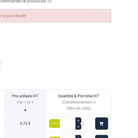
 commander ce produit est 15.
sing your request
E
Prix unitaire HT
Quantité & Prix total HT
Par 1 et +
(Conditionnement x
Nbrs de colis)

0,75 €
15 x
=