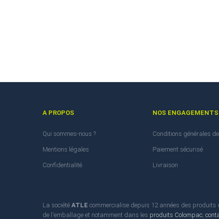
A PROPOS
NOS ENGAGEMENTS
Qui sommes-nous ?
Conditions générales de
Mentions légales
Paiement sécurisé
Confidentialité
Livraison
La société
ATLE
commercialise depuis 12 années des produits d'
de l'emballage et notamment dans les
produits Colompac
,
cont