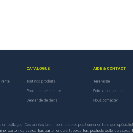
CATALOGUE
AIDE & CONTACT
 vente
Tout nos produits
1ère visite
Produits sur-mesure
Foire aux questions
Demande de devis
Nous contacter
emballages. Ces années lui ont permis de se positionner en tant que spécialis
ainer carton
,
caisse carton
,
carton ondulé
,
tube carton
,
pochette bulle
,
caisse car