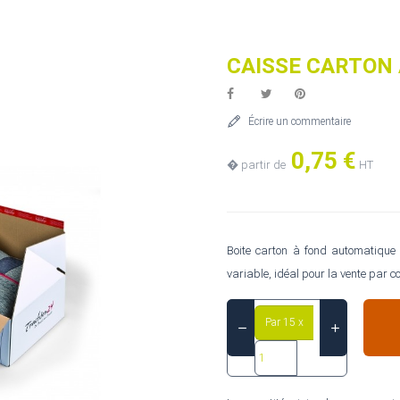
CAISSE CARTON
Écrire un commentaire
0,75 €
� partir de
HT
Boite carton à fond automatique 
variable, idéal pour la vente par 
Par 15 x