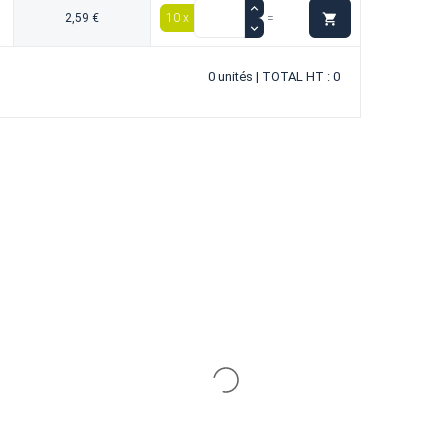

2,59 €
10 x
=
0 unités | TOTAL HT : 0