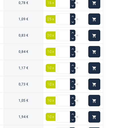

0,78 €
15 x
=

1,09 €
25 x
=

0,83 €
20 x
=

0,84 €
10 x
=

1,17 €
10 x
=

0,73 €
10 x
=

1,05 €
10 x
=

1,94 €
10 x
=