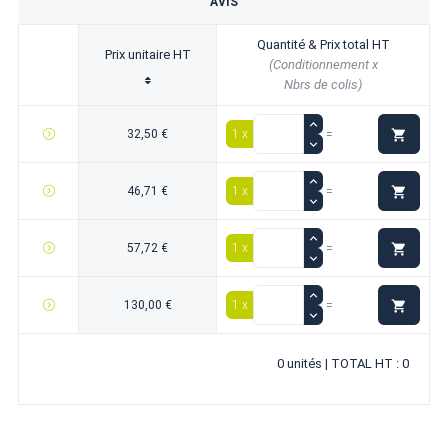
AVIS
Quantité & Prix total HT
Prix unitaire HT
(Conditionnement x
Nbrs de colis)

32,50 €
1 x
=

46,71 €
1 x
=

57,72 €
1 x
=

130,00 €
1 x
=
0 unités | TOTAL HT : 0