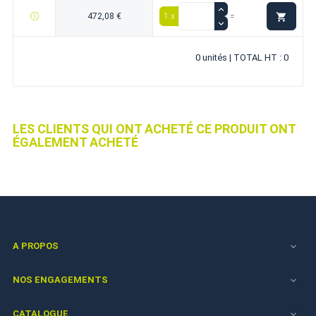

472,08 €
1 x
=
0 unités | TOTAL HT : 0
LES CLIENTS QUI ONT ACHETÉ CE PRODUIT ONT
ÉGALEMENT ACHETÉ
A PROPOS

NOS ENGAGEMENTS

CATALOGUE
