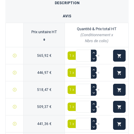
DESCRIPTION
AVIS
Quantité & Prix total HT
Prix unitaire HT
(Conditionnement x
Nbrs de colis)

565,92 €
1 x
=

446,97 €
1 x
=

518,47 €
1 x
=

509,37 €
1 x
=

441,36 €
1 x
=